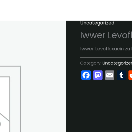
Contact
MEDICINES FORUM
Shop
Uncategorized
Iwwer Levof
Iwwer Levofloxacin zu
Category:
Uncategorize
Faceboo
Masto
Ema
T