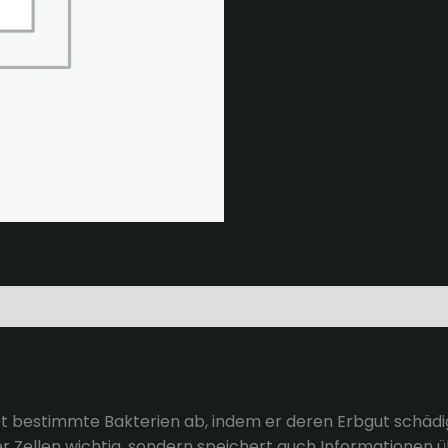
et bestimmte Bakterien ab, indem er deren Erbgut schädigt
Zellen wichtig, sondern speichert auch Informationen üb