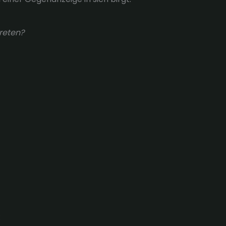
reten?
: