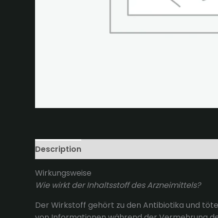
Description
Reviews (0)
Wirkungsweise
Wie wirkt der Inhaltsstoff des Arzneimittels?
Der Wirkstoff gehört zu den Antibiotika und töt
von Informationen während der Vermehrung der 