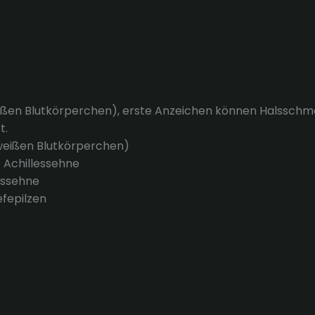
ßen Blutkörperchen), erste Anzeichen können Halsschmer
t.
 weißen Blutkörperchen)
e Achillessehne
lessehne
efepilzen