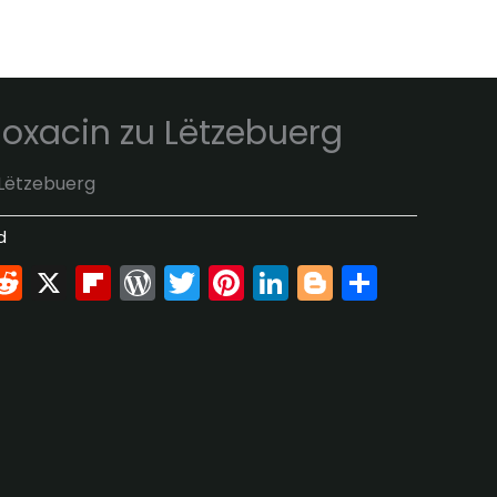
loxacin zu Lëtzebuerg
 Lëtzebuerg
d
k
don
il
umblr
Reddit
X
Flipboard
WordPress
Twitter
Pinterest
LinkedIn
Blogger
Share